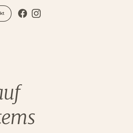
kt
auf
tems