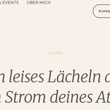
& EVENTS
ÜBER MICH
Konta
4.6.2026
n leises Lächeln 
 Strom deines A