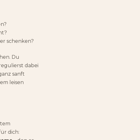
en?
ht?
der schenken?
chen. Du
regulierst dabei
ganz sanft
em leisen
stem
ür dich: