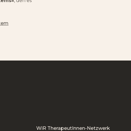
stems«
, den es
stem
WiR TherapeutInnen-Netzwerk