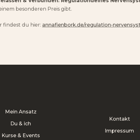
elassen & Verbunden: Regulationdeines Nervensy
u einem besonderen Preis gibt.
 findest du hier:
annafienbork.de/regulation-nervensy
Mein Ansatz
Kontakt
Du & ich
Impressum
Kurse & Events