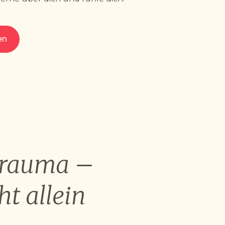
en
trauma –
ht allein