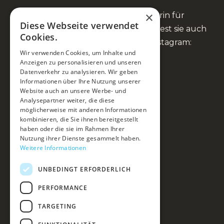
×
Anna Fienbork ist Heilpraktikerin für
Diese Webseite verwendet
Psychotherapie und Coach. Du findest sie auch
Cookies.
auf Facebook, YouTube und Instagram:
Wir verwenden Cookies, um Inhalte und
Anzeigen zu personalisieren und unseren
Datenverkehr zu analysieren. Wir geben
Informationen über Ihre Nutzung unserer
Website auch an unsere Werbe- und
Mein Ansatz
Analysepartner weiter, die diese
möglicherweise mit anderen Informationen
Du & ich
kombinieren, die Sie ihnen bereitgestellt
haben oder die sie im Rahmen Ihrer
Kurse & Events
Nutzung ihrer Dienste gesammelt haben.
Weitere Informationen
Über mich
UNBEDINGT ERFORDERLICH
Blog & Podcast
Kontakt
PERFORMANCE
Impressum
TARGETING
Datenschutz