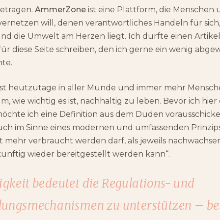
etragen.
AmmerZone
ist eine Plattform, die Menschen
netzen will, denen verantwortliches Handeln für sich,
d die Umwelt am Herzen liegt. Ich durfte einen Artike
für diese Seite schreiben, den ich gerne ein wenig abg
hte.
 ist heutzutage in aller Munde und immer mehr Mensc
 wie wichtig es ist, nachhaltig zu leben. Bevor ich hier
möchte ich eine Definition aus dem Duden vorausschick
auch im Sinne eines modernen und umfassenden Prinzips
 mehr verbraucht werden darf, als jeweils nachwachsen
künftig wieder bereitgestellt werden kann“.
gkeit bedeutet die Regulations- und
ilungsmechanismen zu unterstützen – bei