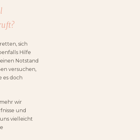
l
ruft?
etten, sich
enfalls Hilfe
f einen Notstand
ßen versuchen,
e es doch
 mehr wir
fnisse und
ns vielleicht
re