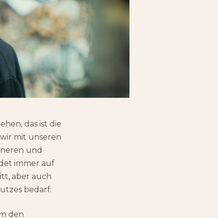
en, das ist die
 wir mit unseren
nneren und
ndet immer auf
tt, aber auch
utzes bedarf.
um den