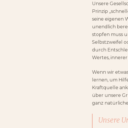
Unsere Gesells
Prinzip „schnel
seine eigenen W
unendlich bere
stopfen muss un
Selbstzweifel o
durch Entschle
Wertes, innere
Wenn wir etwas
lernen, um Hilf
Kraftquelle an
über unsere Gr
ganz natürliche
Unsere Um