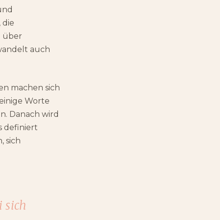
 und
 die
l über
ewandelt auch
hen machen sich
 einige Worte
en. Danach wird
 definiert
, sich
 sich