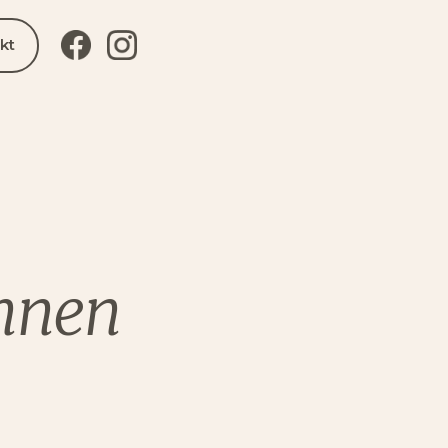
kt
innen