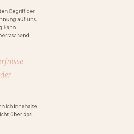
en Begriff der
innung auf uns,
ig kann
überraschend
rfnisse
 der
nn ich innehalte
icht über das