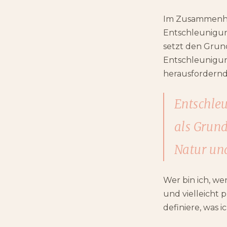
Im Zusammenhan
Entschleunigun
setzt den Grund
Entschleunigun
herausfordernd 
Entschle
als Grund
Natur un
Wer bin ich, we
und vielleicht 
definiere, was i