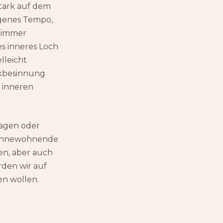
stark auf dem
eigenes Tempo,
r immer
s inneres Loch
lleicht
ckbesinnung
 inneren
Sagen oder
re innewohnende
en, aber auch
rden wir auf
en wollen.
u