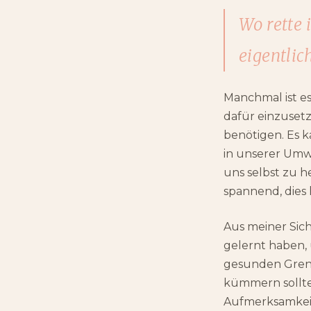
Wo rette 
eigentlic
Manchmal ist es
dafür einzusetz
benötigen. Es k
in unserer Umw
uns selbst zu h
spannend, dies
Aus meiner Sich
gelernt haben,
gesunden Grenze
kümmern sollte
Aufmerksamkei