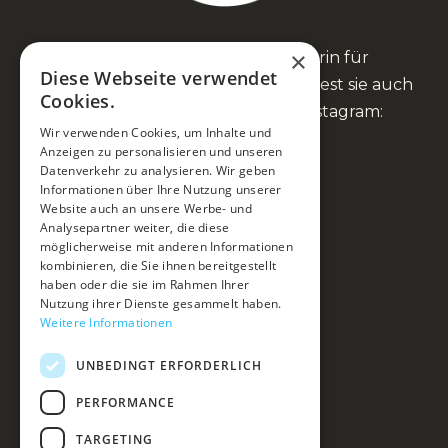
×
Anna Fienbork ist Heilpraktikerin für
Diese Webseite verwendet
Psychotherapie und Coach. Du findest sie auch
Cookies.
auf Facebook, YouTube und Instagram:
Wir verwenden Cookies, um Inhalte und
Anzeigen zu personalisieren und unseren
Datenverkehr zu analysieren. Wir geben
Informationen über Ihre Nutzung unserer
Website auch an unsere Werbe- und
Mein Ansatz
Analysepartner weiter, die diese
möglicherweise mit anderen Informationen
Du & ich
kombinieren, die Sie ihnen bereitgestellt
haben oder die sie im Rahmen Ihrer
Kurse & Events
Nutzung ihrer Dienste gesammelt haben.
Weitere Informationen
Über mich
UNBEDINGT ERFORDERLICH
Blog & Podcast
Kontakt
PERFORMANCE
Impressum
TARGETING