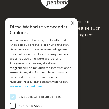
×
Anna Fienbork ist Heilpraktikerin für
Diese Webseite verwendet
Psychotherapie und Coach. Du findest sie auch
Cookies.
auf Facebook, YouTube und Instagram:
Wir verwenden Cookies, um Inhalte und
Anzeigen zu personalisieren und unseren
Datenverkehr zu analysieren. Wir geben
Informationen über Ihre Nutzung unserer
Website auch an unsere Werbe- und
Mein Ansatz
Analysepartner weiter, die diese
möglicherweise mit anderen Informationen
Du & ich
kombinieren, die Sie ihnen bereitgestellt
haben oder die sie im Rahmen Ihrer
Kurse & Events
Nutzung ihrer Dienste gesammelt haben.
Weitere Informationen
Über mich
UNBEDINGT ERFORDERLICH
Blog & Podcast
Kontakt
PERFORMANCE