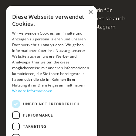
×
Anna Fienbork ist Heilpraktikerin für
Diese Webseite verwendet
Psychotherapie und Coach. Du findest sie auch
Cookies.
auf Facebook, YouTube und Instagram:
Wir verwenden Cookies, um Inhalte und
Anzeigen zu personalisieren und unseren
Datenverkehr zu analysieren. Wir geben
Informationen über Ihre Nutzung unserer
Website auch an unsere Werbe- und
Mein Ansatz
Analysepartner weiter, die diese
möglicherweise mit anderen Informationen
Du & ich
kombinieren, die Sie ihnen bereitgestellt
haben oder die sie im Rahmen Ihrer
Kurse & Events
Nutzung ihrer Dienste gesammelt haben.
Weitere Informationen
Über mich
UNBEDINGT ERFORDERLICH
Blog & Podcast
Kontakt
PERFORMANCE
Impressum
TARGETING